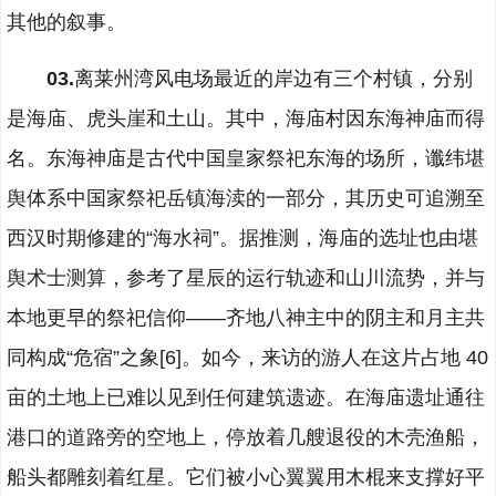
其他的叙事。
03.
离莱州湾风电场最近的岸边有三个村镇，分别
是海庙、虎头崖和土山。其中，海庙村因东海神庙而得
名。东海神庙是古代中国皇家祭祀东海的场所，谶纬堪
舆体系中国家祭祀岳镇海渎的一部分，其历史可追溯至
西汉时期修建的“海水祠”。据推测，海庙的选址也由堪
舆术士测算，参考了星辰的运行轨迹和山川流势，并与
本地更早的祭祀信仰——齐地八神主中的阴主和月主共
同构成“危宿”之象[6]。如今，来访的游人在这片占地 40
亩的土地上已难以见到任何建筑遗迹。在海庙遗址通往
港口的道路旁的空地上，停放着几艘退役的木壳渔船，
船头都雕刻着红星。它们被小心翼翼用木棍来支撑好平