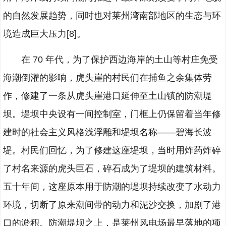
的自然发展趋势，同时也对莱州湾南部地区的生态与环
境造成巨大压力[8]。
在 70 年代，为了保护西边海岸的土山等村庄免受
海潮倒灌的影响，虎头崖的村民们在捕鱼之余集体劳
作，修建了一条从虎头崖港口延伸至土山镇的防潮堤
坝。堤坝中央设有一间控制室，门框上仍保留着当年修
建时的社会主义风格浅浮雕和堤坝名称——碧海长波
堤。村民们回忆，为了修建这座堤坝，当时用炸药炸碎
了村名来源的虎头巨石，碎石成为了堤坝的建筑材料。
五十年间，这座原本用于防潮的堤坝持续改变了水动力
环境，切断了原来潮间带的动力和泥沙交换，加剧了港
口的淤积。防潮堤坝之上，是莱州风电场最早落地的项