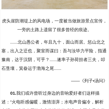
虎头崖防潮堤上的风电场，一度被当做旅游景点宣传，
一旁的土路上遗留了很多曾经的痕迹。
......北山愚公者，年且九十，面山而居。惩山北之
塞，出入之迂也，聚室而谋曰：吾与汝毕力平险，指通
豫南，达于汉阴，可乎？......遂率子孙荷担者三夫，叩
石垦壤，箕畚运于渤海之尾......
——《列子•汤问》
01.
我们或许曾听过身边的音响爱好者们这样描
述：“火电听感偏暖，激情澎湃；水电声音偏冷，解析