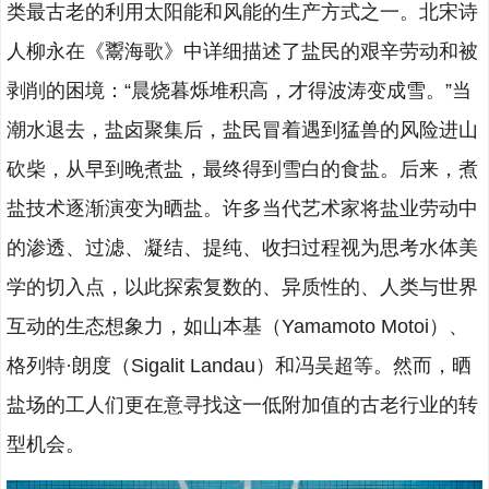
类最古老的利用太阳能和风能的生产方式之一。北宋诗
人柳永在《鬻海歌》中详细描述了盐民的艰辛劳动和被
剥削的困境：“晨烧暮烁堆积高，才得波涛变成雪。”当
潮水退去，盐卤聚集后，盐民冒着遇到猛兽的风险进山
砍柴，从早到晚煮盐，最终得到雪白的食盐。后来，煮
盐技术逐渐演变为晒盐。许多当代艺术家将盐业劳动中
的渗透、过滤、凝结、提纯、收扫过程视为思考水体美
学的切入点，以此探索复数的、异质性的、人类与世界
互动的生态想象力，如山本基（Yamamoto Motoi）、
格列特·朗度（Sigalit Landau）和冯吴超等。然而，晒
盐场的工人们更在意寻找这一低附加值的古老行业的转
型机会。