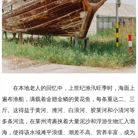
在本地老人的回忆中，上世纪渔汛旺季时，海面上
遍布渔船，满载着金翅金鳞的黄花鱼，每条重达二、三
斤。这得益于黄河、潍河、白浪河、胶莱河和小清河等
多条河流，在莱州湾裹挟着大量泥沙和浮游生物汇入渤
海，使得该水域滩平浪缓、潮差不高、营养丰富，成为