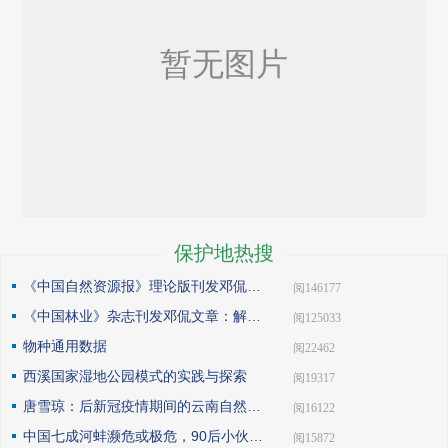
保护地热搜
《中国自然资源报》理论版刊发邓侃文章：做好固碳减碳的林业文章
| 阅146177
《中国林业》杂志刊发邓侃文章：解读“森林是钱库”
| 阅125033
物种通用数据
| 阅22462
西溪国家湿地公园模式的实践与探索
| 阅19317
唐雪琼：后新冠疫情期间的云南自然保护地社区生态旅游发展
| 阅16122
中国七成河蚌濒危或极危，90后小伙编著《河蚌》呼吁保护
| 阅15872