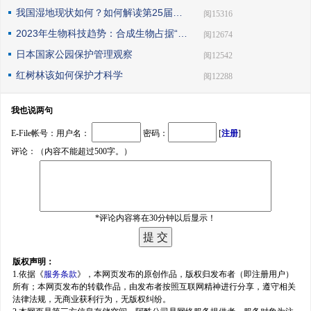
我国湿地现状如何？如何解读第25届世界湿地日主题？
| 阅15316
2023年生物科技趋势：合成生物占据“C位”
| 阅12674
日本国家公园保护管理观察
| 阅12542
红树林该如何保护才科学
| 阅12288
我也说两句
E-File帐号：用户名：
密码：
[
注册
]
评论：（内容不能超过500字。）
*评论内容将在30分钟以后显示！
版权声明：
1.依据《
服务条款
》，本网页发布的原创作品，版权归发布者（即注册用户）
所有；本网页发布的转载作品，由发布者按照互联网精神进行分享，遵守相关
法律法规，无商业获利行为，无版权纠纷。