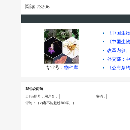
阅读
73206
《中国生
《中国生物
改革内参
外交部：
专业号：
物种库
《公海条
欧委会环
历经近20
我也说两句
《中国生物
E-File帐号：用户名：
密码：
中共中央办
评论：（内容不能超过500字。）
物种志愿