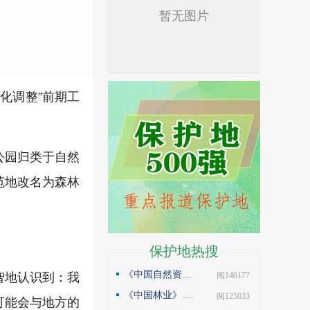
优化调整”前期工
公园归类于自然
范地改名为森林
保护地热搜
《中国自然资源报》理论版刊发邓侃文章：做好固碳减碳的林业文章
| 阅146177
智地认识到：我
《中国林业》杂志刊发邓侃文章：解读“森林是钱库”
| 阅125033
可能会与地方的