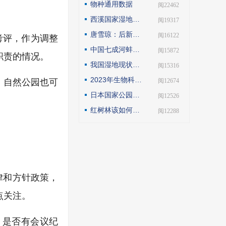
物种通用数据
| 阅22462
西溪国家湿地公园模式的实践与探索
| 阅19317
唐雪琼：后新冠疫情期间的云南自然保护地社区生态旅游发展
| 阅16122
考评，作为调整
中国七成河蚌濒危或极危，90后小伙编著《河蚌》呼吁保护
| 阅15872
职责的情况。
我国湿地现状如何？如何解读第25届世界湿地日主题？
| 阅15316
2023年生物科技趋势：合成生物占据“C位”
| 阅12674
，自然公园也可
日本国家公园保护管理观察
| 阅12526
红树林该如何保护才科学
| 阅12288
律和方针政策，
点关注。
？是否有会议纪