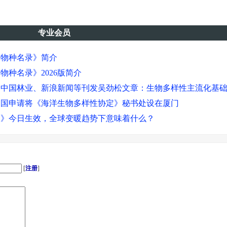
专业会员
物物种名录》简介
物种名录》2026版简介
、中国林业、新浪新闻等刊发吴劲松文章：生物多样性主流化基
中国申请将《海洋生物多样性协定》秘书处设在厦门
约》今日生效，全球变暖趋势下意味着什么？
境委员：中欧落实《公海条约》将是海洋的巨大胜利
年谈判，联合国就保护公海生物多样性达成历史性条约，全球30
物种名录》2025版简介
[
注册
]
公厅 国务院办公厅关于健全新时代志愿服务体系的意见
者实施细则