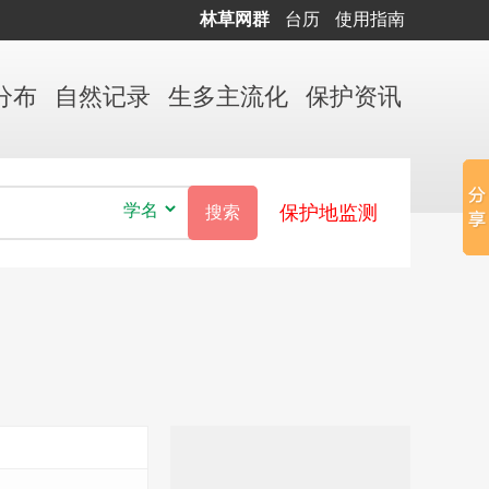
林草网群
台历
使用指南
分布
自然
记录
生多
主流化
保护
资讯
保护地监测