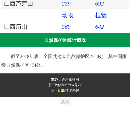
山西芦芽山
239
692
动物
植物
山西历山
369
642
自然保护区统计概况
截至2018年底，全国共建立自然保护区2750处，其中国家
级自然保护区474处。
主办
：
关注森林网
京ICP备05067984号-33
基于
E-file
技术构建
反馈