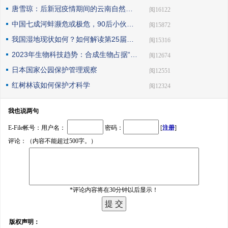
唐雪琼：后新冠疫情期间的云南自然保护地社区生态旅游发展
| 阅16122
中国七成河蚌濒危或极危，90后小伙编著《河蚌》呼吁保护
| 阅15872
我国湿地现状如何？如何解读第25届世界湿地日主题？
| 阅15316
2023年生物科技趋势：合成生物占据“C位”
| 阅12674
日本国家公园保护管理观察
| 阅12551
红树林该如何保护才科学
| 阅12324
我也说两句
E-File帐号：用户名：
密码：
[
注册
]
评论：（内容不能超过500字。）
*评论内容将在30分钟以后显示！
版权声明：