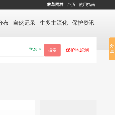
林草网群
台历
使用指南
分布
自然
记录
生多
主流化
保护
资讯
保护地监测