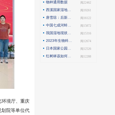
物种通用数据
| 阅22462
西溪国家湿地公园模式的实践与探索
| 阅19261
唐雪琼：后新冠疫情期间的云南自然保护地社区生态旅游发展
| 阅16122
中国七成河蚌濒危或极危，90后小伙编著《河蚌》呼吁保护
| 阅15872
我国湿地现状如何？如何解读第25届世界湿地日主题？
| 阅15316
2023年生物科技趋势：合成生物占据“C位”
| 阅12674
日本国家公园保护管理观察
| 阅12526
红树林该如何保护才科学
| 阅12288
态环境厅、重庆
规划院等单位代