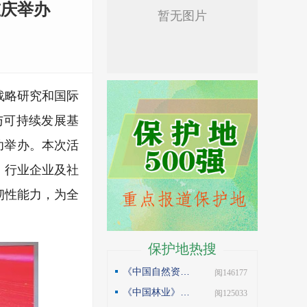
重庆举办
战略研究和国际
与可持续发展基
功举办。本次活
、行业企业及社
韧性能力，为全
保护地热搜
《中国自然资源报》理论版刊发邓侃文章：做好固碳减碳的林业文章
| 阅146177
《中国林业》杂志刊发邓侃文章：解读“森林是钱库”
| 阅125033