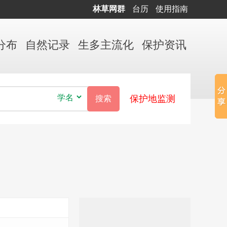
林草网群
台历
使用指南
分布
自然
记录
生多
主流化
保护
资讯
保护地监测