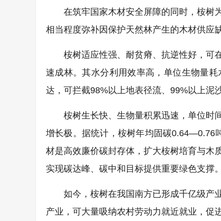
在筑牢国家木材安全屏障的同时，桉树
相当程度弥补因保护天然林产生的木材供应
桉树适应性强、耐贫瘠、抗逆性好，可
速成林。其水分利用效率高，单位生物量耗
达，可拦截98%以上地表径流、99%以上
桉树生长快、生物量积累迅速，单位时
增长极。据统计，桉树年均固碳0.64—0.7
材是高效廉价碳封存体，扩大桉树培育与木
实现碳达峰、碳中和目标提供重要绿色支撑
如今，桉树在我国南方已形成千亿级产
产业，可大量吸纳农村劳动力就近就业，促