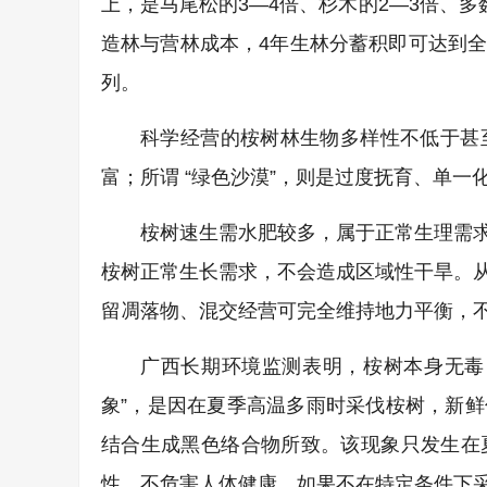
上，是马尾松的3—4倍、杉木的2—3倍、
造林与营林成本，4年生林分蓄积即可达到
列。
科学经营的桉树林生物多样性不低于甚
富；所谓 “绿色沙漠”，则是过度抚育、单
桉树速生需水肥较多，属于正常生理需
桉树正常生长需求，不会造成区域性干旱。
留凋落物、混交经营可完全维持地力平衡，
广西长期环境监测表明，桉树本身无毒
象”，是因在夏季高温多雨时采伐桉树，新
结合生成黑色络合物所致。该现象只发生在
性，不危害人体健康。如果不在特定条件下