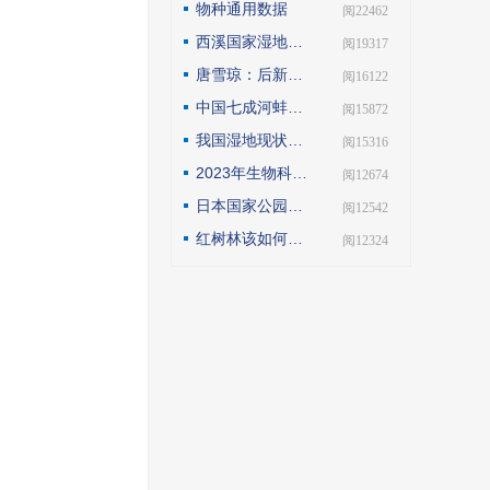
物种通用数据
| 阅22462
西溪国家湿地公园模式的实践与探索
| 阅19317
唐雪琼：后新冠疫情期间的云南自然保护地社区生态旅游发展
| 阅16122
中国七成河蚌濒危或极危，90后小伙编著《河蚌》呼吁保护
| 阅15872
我国湿地现状如何？如何解读第25届世界湿地日主题？
| 阅15316
2023年生物科技趋势：合成生物占据“C位”
| 阅12674
日本国家公园保护管理观察
| 阅12542
红树林该如何保护才科学
| 阅12324