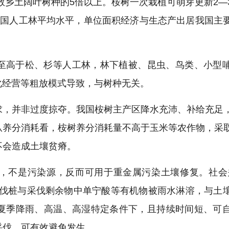
多数乡土阔叶树种的5倍以上。桉树一次栽植可萌芽更新2—
全国人工林平均水平，单位面积经济与生态产出居我国主
至高于松、杉等人工林，林下植被、昆虫、鸟类、小型
一化经营等粗放模式导致，与树种无关。
求，并非过度掠夺。我国桉树主产区降水充沛、补给充足
从养分消耗看，桉树养分消耗量不高于玉米等农作物，采
不会造成土壤贫瘠。
，不是污染源，反而可用于重金属污染土壤修复。社会
鲜伐桩与采伐剩余物中单宁酸等有机物被雨水淋溶，与土
夏季降雨、高温、高湿特定条件下，且持续时间短、可
采伐，可有效避免发生。