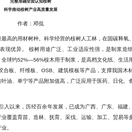
完整准确全面认知桉树
科学推动桉树产业高质量发展
作者：邓侃
量最高的用材树种。科学经营的桉树人工林，在固碳释氧
表现优异。 桉树用途广泛、工业适应性强，是制浆造
全球约52%—56%桉木用于制浆，是高档文化纸、生活
胶合板、纤维板、OSB、建筑模板等产品，支撑我国木
桉叶油、单宁等产品附加值高，广泛应用于医药、日化、
年引入以来，历经百余年发展，已成为广西、广东、福建
产业覆盖育苗、造林、抚育、采伐、运输、加工、贸易等
产业。