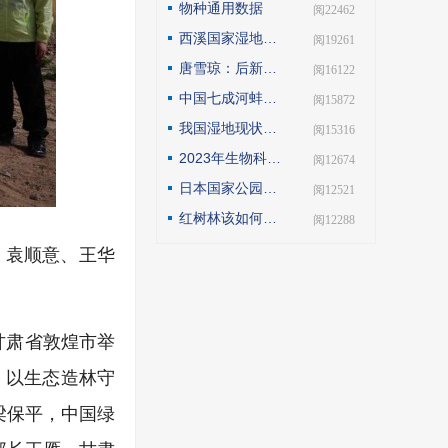
物种通用数据
| 阅22462
西溪国家湿地公园模式的实践与探索
| 阅19261
唐雪琼：后新冠疫情期间的云南自然保护地社区生态旅游发展
| 阅16122
中国七成河蚌濒危或极危，90后小伙编著《河蚌》呼吁保护
| 阅15872
我国湿地现状如何？如何解读第25届世界湿地日主题？
| 阅15316
2023年生物科技趋势：合成生物占据“C位”
| 阅12674
日本国家公园保护管理观察
| 阅12521
红树林该如何保护才科学
| 阅12288
、袁顺意、王华
甘肃省敦煌市举
，以生态造林守
梁保平，中国绿