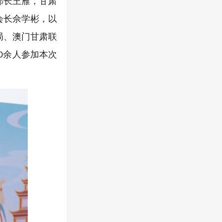
部长王雁，甘肃
会长佘学彬，以
局、澳门甘肃联
0余人参加本次