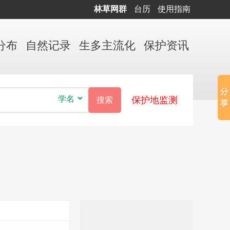
林草网群
台历
使用指南
分布
自然
记录
生多
主流化
保护
资讯
保护地监测