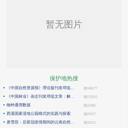
保护地热搜
《中国自然资源报》理论版刊发邓侃文章：做好固碳减碳的林业文章
| 阅146177
《中国林业》杂志刊发邓侃文章：解读“森林是钱库”
| 阅125033
物种通用数据
| 阅22462
西溪国家湿地公园模式的实践与探索
| 阅19317
唐雪琼：后新冠疫情期间的云南自然保护地社区生态旅游发展
| 阅16122