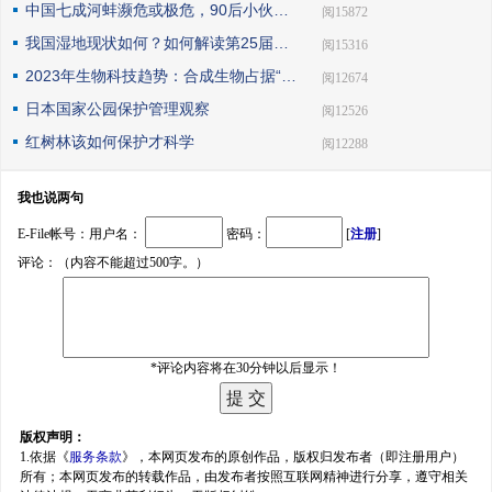
中国七成河蚌濒危或极危，90后小伙编著《河蚌》呼吁保护
| 阅15872
我国湿地现状如何？如何解读第25届世界湿地日主题？
| 阅15316
2023年生物科技趋势：合成生物占据“C位”
| 阅12674
日本国家公园保护管理观察
| 阅12526
红树林该如何保护才科学
| 阅12288
我也说两句
E-File帐号：用户名：
密码：
[
注册
]
评论：（内容不能超过500字。）
*评论内容将在30分钟以后显示！
版权声明：
1.依据《
服务条款
》，本网页发布的原创作品，版权归发布者（即注册用户）
所有；本网页发布的转载作品，由发布者按照互联网精神进行分享，遵守相关