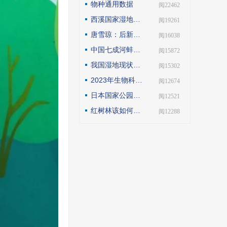
物种通用数据
| 阅22462
西溪国家湿地公园模式的实践与探索
| 阅19261
唐雪琼：后新冠疫情期间的云南自然保护地社区生态旅游发展
| 阅16038
中国七成河蚌濒危或极危，90后小伙编著《河蚌》呼吁保护
| 阅15872
我国湿地现状如何？如何解读第25届世界湿地日主题？
| 阅15302
2023年生物科技趋势：合成生物占据“C位”
| 阅12674
日本国家公园保护管理观察
| 阅12521
红树林该如何保护才科学
| 阅12288