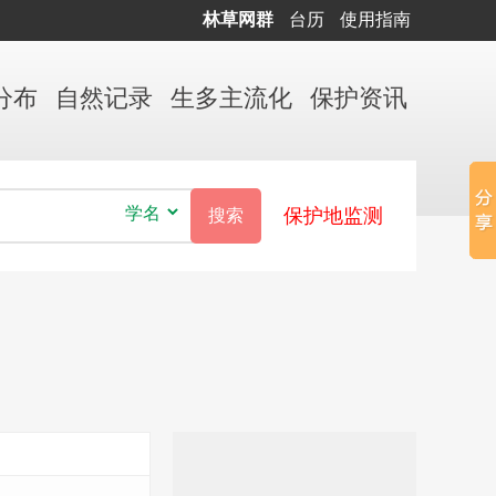
林草网群
台历
使用指南
分布
自然
记录
生多
主流化
保护
资讯
保护地监测