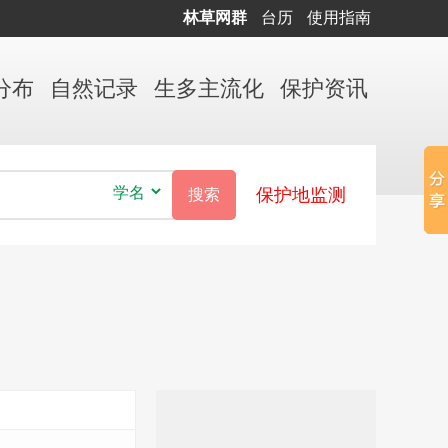
林草网群
台历
使用指南
分布
自然
记录
生多
主流化
保护
资讯
保护地监测