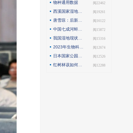
物种通用数据
| 阅22462
西溪国家湿地公园模式的实践与探索
| 阅19261
唐雪琼：后新冠疫情期间的云南自然保护地社区生态旅游发展
| 阅16122
中国七成河蚌濒危或极危，90后小伙编著《河蚌》呼吁保护
| 阅15872
我国湿地现状如何？如何解读第25届世界湿地日主题？
| 阅15316
2023年生物科技趋势：合成生物占据“C位”
| 阅12674
日本国家公园保护管理观察
| 阅12526
红树林该如何保护才科学
| 阅12288