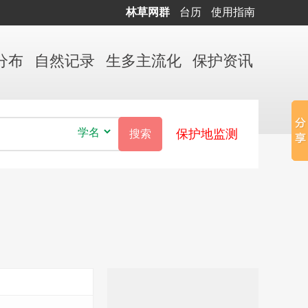
林草网群
台历
使用指南
分布
自然
记录
生多
主流化
保护
资讯
保护地监测