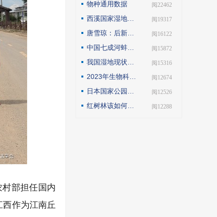
物种通用数据
| 阅22462
西溪国家湿地公园模式的实践与探索
| 阅19317
唐雪琼：后新冠疫情期间的云南自然保护地社区生态旅游发展
| 阅16122
中国七成河蚌濒危或极危，90后小伙编著《河蚌》呼吁保护
| 阅15872
我国湿地现状如何？如何解读第25届世界湿地日主题？
| 阅15316
2023年生物科技趋势：合成生物占据“C位”
| 阅12674
日本国家公园保护管理观察
| 阅12526
红树林该如何保护才科学
| 阅12288
农村部担任国内
江西作为江南丘