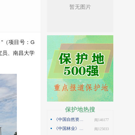
”（项目号：G
研究员、南昌大学
保护地热搜
《中国自然资源报》理论版刊发邓侃文章：做好固碳减碳的林业文章
| 阅146177
《中国林业》杂志刊发邓侃文章：解读“森林是钱库”
| 阅125033