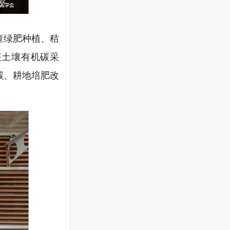
查绿肥种植、秸
展土壤有机碳采
碳、耕地培肥改