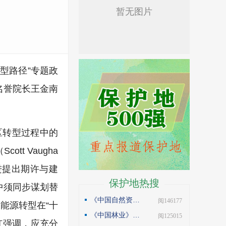
型路径”专题政
名誉院长王金南
区转型过程中的
t Vaugha
进提出期许与建
保护地热搜
中须同步谋划替
《中国自然资源报》理论版刊发邓侃文章：做好固碳减碳的林业文章
| 阅146177
能源转型在“十
《中国林业》杂志刊发邓侃文章：解读“森林是钱库”
| 阅125015
红强调，应充分