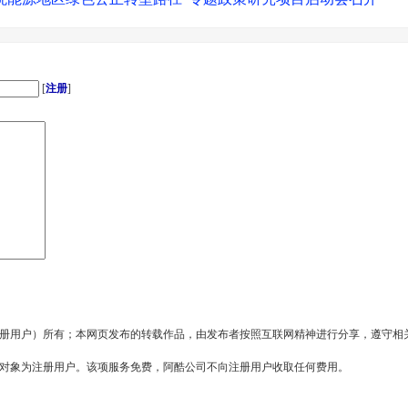
色发展国际合作的多元驱动机制与实施路径”专题政策研究项目
来，有妳更美！
持续蓝色经济典型产业低碳转型路径专题政策研究启动会召开
[
注册
]
秘书长李永红与挪威驻华使馆参赞举行工作会谈
国环境与发展展望”高层课题组中外组长与核心专家组会议在京召
册用户）所有；本网页发布的转载作品，由发布者按照互联网精神进行分享，遵守相
务对象为注册用户。该项服务免费，阿酷公司不向注册用户收取任何费用。