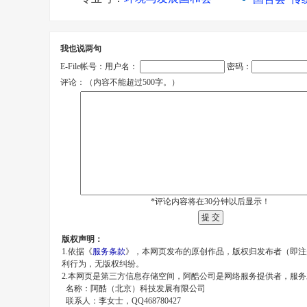
国合会“绿
可持续未
我也说两句
国合会可
E-File帐号：用户名：
密码：
国合会副
评论：（内容不能超过500字。）
国合会“中
*评论内容将在30分钟以后显示！
版权声明：
1.依据《
服务条款
》，本网页发布的原创作品，版权归发布者（即注
利行为，无版权纠纷。
2.本网页是第三方信息存储空间，阿酷公司是网络服务提供者，服
名称：阿酷（北京）科技发展有限公司
联系人：李女士，QQ468780427