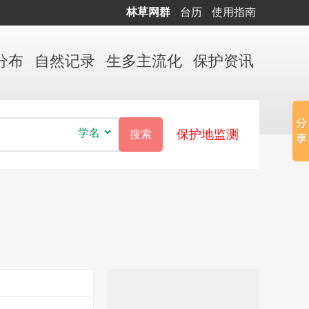
林草网群
台历
使用指南
分布
自然
记录
生多
主流化
保护
资讯
保护地监测