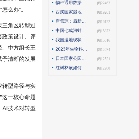
物种通用数据
| 阅22462
怎么办”。
西溪国家湿地公园模式的实践与探索
| 阅19261
唐雪琼：后新冠疫情期间的云南自然保护地社区生态旅游发展
| 阅16122
炭三角区转型过
中国七成河蚌濒危或极危，90后小伙编著《河蚌》呼吁保护
| 阅15872
套政策设计、评
我国湿地现状如何？如何解读第25届世界湿地日主题？
| 阅15316
径。中方组长王
2023年生物科技趋势：合成生物占据“C位”
| 阅12674
赋予清晰的发展
日本国家公园保护管理观察
| 阅12521
红树林该如何保护才科学
| 阅12288
业转型路径与实
”这一核心命题
AI技术对转型