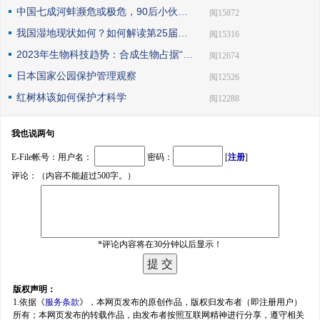
中国七成河蚌濒危或极危，90后小伙编著《河蚌》呼吁保护
| 阅15872
我国湿地现状如何？如何解读第25届世界湿地日主题？
| 阅15316
2023年生物科技趋势：合成生物占据“C位”
| 阅12674
日本国家公园保护管理观察
| 阅12526
红树林该如何保护才科学
| 阅12288
我也说两句
E-File帐号：用户名：
密码：
[
注册
]
评论：（内容不能超过500字。）
*评论内容将在30分钟以后显示！
版权声明：
1.依据《
服务条款
》，本网页发布的原创作品，版权归发布者（即注册用户）
所有；本网页发布的转载作品，由发布者按照互联网精神进行分享，遵守相关