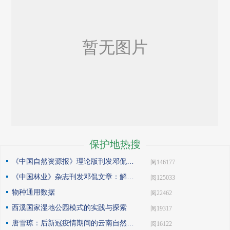
保护地热搜
《中国自然资源报》理论版刊发邓侃文章：做好固碳减碳的林业文章
| 阅146177
《中国林业》杂志刊发邓侃文章：解读“森林是钱库”
| 阅125033
物种通用数据
| 阅22462
西溪国家湿地公园模式的实践与探索
| 阅19317
唐雪琼：后新冠疫情期间的云南自然保护地社区生态旅游发展
| 阅16122