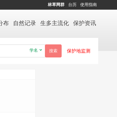
林草网群
台历
使用指南
分布
自然
记录
生多
主流化
保护
资讯
保护地监测