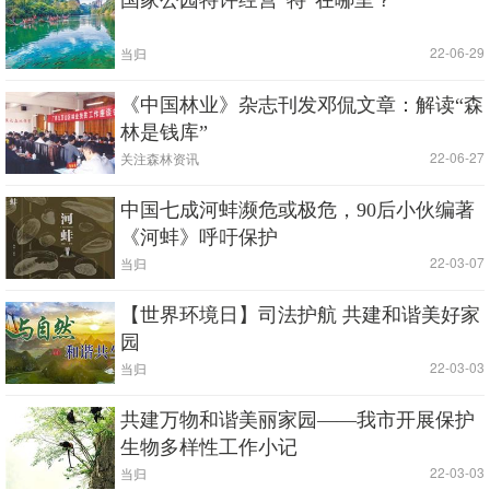
国家公园特许经营“特”在哪里？
|
| 22-06-29
当归
《中国林业》杂志刊发邓侃文章：解读“森
林是钱库”
|
| 22-06-27
关注森林资讯
中国七成河蚌濒危或极危，90后小伙编著
《河蚌》呼吁保护
|
| 22-03-07
当归
【世界环境日】司法护航 共建和谐美好家
园
|
| 22-03-03
当归
共建万物和谐美丽家园——我市开展保护
生物多样性工作小记
|
| 22-03-03
当归