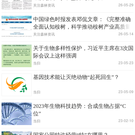
|
| 26-05-29
关注森林资讯
中国绿色时报发表邓侃文章：《完整准确
全面认知桉树，科学推动桉树产业高质量
发展》
|
| 26-05-14
关注森林资讯
关于生物多样性保护，习近平主席在3次国
际会议上这样强调
|
| 23-05-23
当归
基因技术能让灭绝动物“起死回生”？
|
| 23-05-09
当归
2023年生物科技趋势：合成生物占据“C
位”
|
| 23-02-10
当归