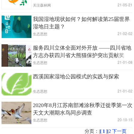
|
| 21-05-21
关注森林网
我国湿地现状如何？如何解读第25届世界
湿地日主题？
|
| 21-02-02
生态思想
服务四川立体全面对外开放 ——四川省地
方志办获四川省大熊猫保护突出贡献奖
|
| 21-01-08
生态思想
西溪国家湿地公园模式的实践与探索
|
| 21-01-02
生态思想
2020年8月江苏南部滩涂秋季迁徙季第一次
天文大潮期水鸟同步调查
|
| 20-10-15
生态思想
分页：|
[ 1 ]
|
2
下一页