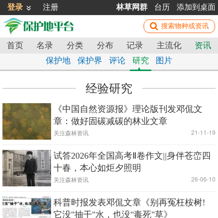
登录
注册
林草网群
台历
添加到桌面
首页
名录
分类
分布
记录
主流化
资讯
保护地
保护界
评论
研究
图片
经验研究
《中国自然资源报》理论版刊发邓侃文
章：做好固碳减碳的林业文章
|
| 21-11-19
关注森林资讯
试答2026年全国高考Ⅱ卷作文||身伴苍峦四
十春，本心如炬夕照明
|
| 26-06-10
关注森林资讯
科普时报发表邓侃文章《别再冤枉桉树!
它没"抽干"水，也没"毒死"草》