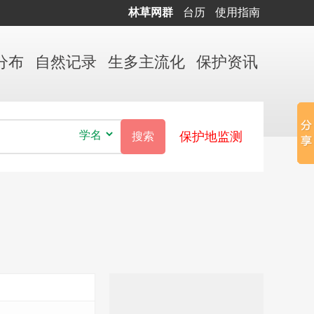
林草网群
台历
使用指南
分布
自然
记录
生多
主流化
保护
资讯
保护地监测