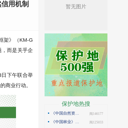
自然信用机制
框架》（KM-G
题，而是关乎企
3日下午联合举
量的商业行动。
保护地热搜
《中国自然资源报》理论版刊发邓侃文章：做好固碳减碳的林业文章
| 阅146177
《中国林业》杂志刊发邓侃文章：解读“森林是钱库”
| 阅125033