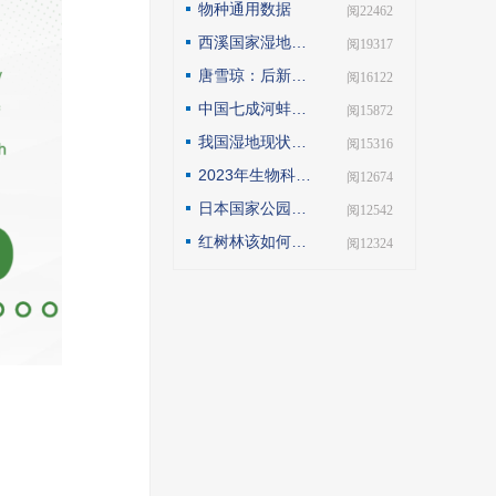
物种通用数据
| 阅22462
西溪国家湿地公园模式的实践与探索
| 阅19317
唐雪琼：后新冠疫情期间的云南自然保护地社区生态旅游发展
| 阅16122
中国七成河蚌濒危或极危，90后小伙编著《河蚌》呼吁保护
| 阅15872
我国湿地现状如何？如何解读第25届世界湿地日主题？
| 阅15316
2023年生物科技趋势：合成生物占据“C位”
| 阅12674
日本国家公园保护管理观察
| 阅12542
红树林该如何保护才科学
| 阅12324